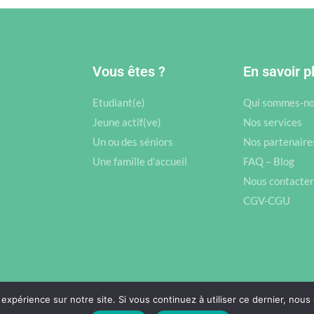
Vous êtes ?
En savoir p
Etudiant(e)
Qui sommes-no
Jeune actif(ve)
Nos services
Un ou des séniors
Nos partenaire
Une famille d’accueil
FAQ – Blog
Nous contacter
CGV-CGU
 expérience sur notre site. Si vous continuez à utiliser ce dernier, nous