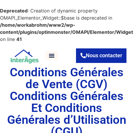
Deprecated
: Creation of dynamic property
OMAPI_Elementor_Widget::$base is deprecated in
/home/workabrohm/www2/wp-
content/plugins/optinmonster/OMAPI/Elementor/Widget
on line
41
Nous contacter
Qui sommes nous ?
Je suis hôte
Je cherche un logement
FAQ – Blog
Conditions Générales
de Vente (CGV)
Conditions Générales
Et Conditions
Générales d’Utilisation
(CGU)