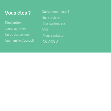
Qui sommes-nous ?
Vous êtes ?
Nos services
Etudiant(e)
Nos partenaires
Jeune actif(ve)
FAQ
Un ou des seniors
Nous contacter
Une famille d'accueil
CGV-CGU